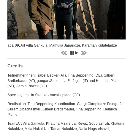
apa´09, Art Villa Garikula, Mamuka Japaridze, Karaman Kutateladze
Credits
TeilnehmerInnen: Isabel Becker (AT), Tina Bepperling (DE), Gilbert
Bretterbauer (AT), gangart/Simonetta Ferfoglia (IT) and Heinrich Pichler
(AT), Carola Plazek (DE)
Special guest: Ia Siradze / vocals, piano (GE)
Realisation: Tina Bepperling Koordination: Giorgi Okropiridze Fotografie:
Guram Zibachashvili, Gilbert Bretterbauer, Tina Bepperling, Heinrich
Pichler
Team/Art Villa Garikula: Khatuna Mzarelua, Revaz Gogolashvili, Khatuna
Nakaidze, Mzia Nakaidze, Tamar Nakaidze, Natia Nugsarishvili,