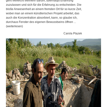
geht vielleicht vielmehr darum, überhaupt Erfahrung
zuzulassen und sich für die Erfahrung zu entscheiden. Die
bloße Anwesenheit an einem fremden Ort für so kurze Zeit,
wobei man an einem künstlerischen Projekt arbeitet, das
auch die Konzentration absorbiert, kann, so glaube ich,
durchaus Fenster des eigenen Bewusstseins öffnen ...
(
weiterlesen
)
Carola Plazek