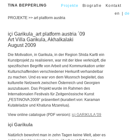
TINA BEPPERLING
Projekte
Biografie
Kontakt
en
|
de
PROJEKTE
>>
art platform austria
içi Garikula_art platform austria ´09
Art Villa Garikula, Akhalkalaki
August 2009
Die Motivation, in Garikula, in der Region Shida Kartli ein
Kunstprojekt zu realisieren, war mit der Idee verknüpft, die
spezifischen Begriffe von Arbeit und Kommunkation unter
Kulturschaffenden verschiedener Herkunft verhandelbar
zu machen. Und es war von dem Wusnsch begleitet, das
kulturelle Netzwerk zwischen Österreich und Georgien
auszubauen. Das Projekt wurde im Rahmen des
Internationalen Festivals für Zeitgenössische Kunst
„FESTiNOVA 2009“ präsentiert (kuratiert von: Karaman
Kutateladze und Khatuna Mzarelua).
View online catalogue (PDF version):
içi GARIKULA '09
içi Garikula
Natürlich bewohnt man in zehn Tagen keine Welt, aber es