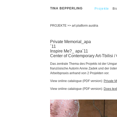
TINA BEPPERLING
Projekte
Bi
PROJEKTE
>>
art platform austria
Private Memorial_apa
´11 D
Inspire Me?_ apa´11
Center of Contemporary Art-Tbilisi 
Das zentrale Thema des Projekts ist der Umgan
französische Autorin Annie Zadek und der öster
Arbeitspraxis anhand von 2 Projekten vor.
View online catalogue (PDF version):
Private 
View online catalogue (PDF version):
Does tex