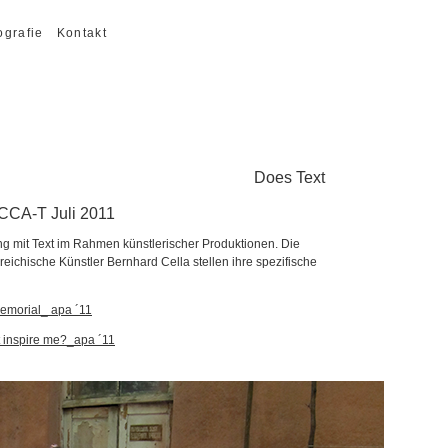
ografie
Kontakt
oes Text
/ CCA-T Juli 2011
g mit Text im Rahmen künstlerischer Produktionen. Die
reichische Künstler Bernhard Cella stellen ihre spezifische
Memorial_ apa ´11
t inspire me?_apa
´11